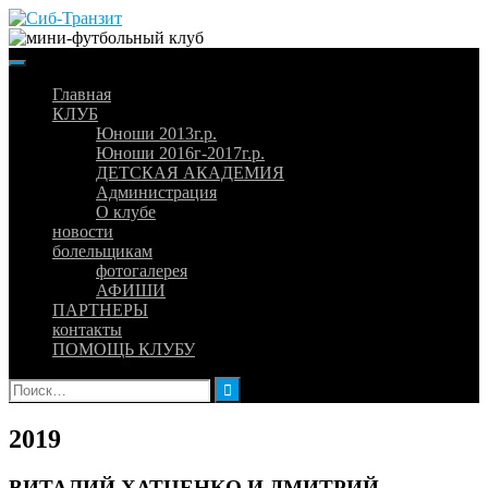
Skip
to
content
Главная
КЛУБ
Юноши 2013г.р.
Юноши 2016г-2017г.р.
ДЕТСКАЯ АКАДЕМИЯ
Администрация
О клубе
новости
болельщикам
фотогалерея
АФИШИ
ПАРТНЕРЫ
контакты
ПОМОЩЬ КЛУБУ
Найти:
2019
ВИТАЛИЙ ХАТЦЕНКО И ДМИТРИЙ