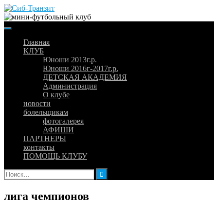
Skip
to
content
Главная
КЛУБ
Юноши 2013г.р.
Юноши 2016г-2017г.р.
ДЕТСКАЯ АКАДЕМИЯ
Администрация
О клубе
новости
болельщикам
фотогалерея
АФИШИ
ПАРТНЕРЫ
контакты
ПОМОЩЬ КЛУБУ
Найти:
лига чемпионов