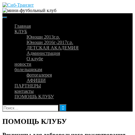
Skip
to
content
Главная
КЛУБ
Юноши 2013г.р.
Юноши 2016г-2017г.р.
ДЕТСКАЯ АКАДЕМИЯ
Администрация
О клубе
новости
болельщикам
фотогалерея
АФИШИ
ПАРТНЕРЫ
контакты
ПОМОЩЬ КЛУБУ
Найти:
ПОМОЩЬ КЛУБУ
Реквизиты для добровольного пожертвования