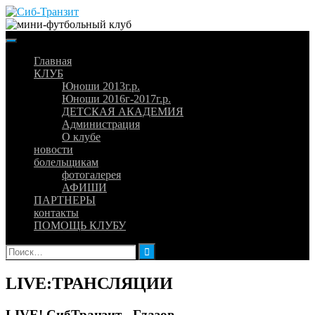
Skip
to
content
Главная
КЛУБ
Юноши 2013г.р.
Юноши 2016г-2017г.р.
ДЕТСКАЯ АКАДЕМИЯ
Администрация
О клубе
новости
болельщикам
фотогалерея
АФИШИ
ПАРТНЕРЫ
контакты
ПОМОЩЬ КЛУБУ
Найти:
LIVE:ТРАНСЛЯЦИИ
LIVE! СибТранзит - Глазов