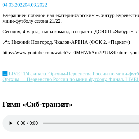
04.03.2022
04.03.2022
Вчерашней победой над екатеринбургским «Синтур-Буревестник
мини-футболу сезона 21/22.
Сегодня, 4 марта, наша команда сыграет с ДСЮШ «Ямбург» в 
📍г. Нижний Новгород. Чкалов-АРЕНА (ФОК 2, «Паркет»)
https://www.youtube.com/watch?v=0MHWhAm7P1U&feature=yout
Post
←
LIVE! 1/4 финала. Оргхим-Первенства России по мини-футб
Оргхим — Первенство России по мини-футболу. Финал. LIVE
navigation
Гимн «Сиб-транзит»