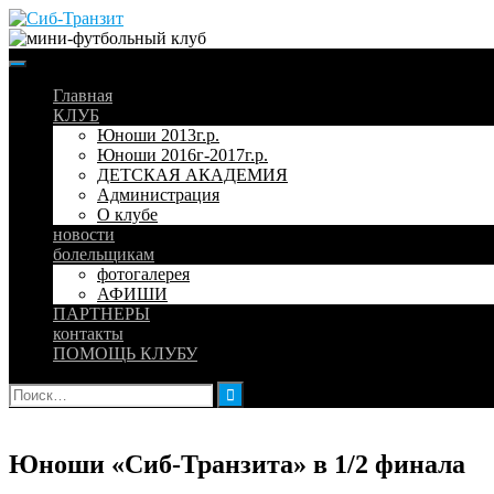
Skip
to
content
Главная
КЛУБ
Юноши 2013г.р.
Юноши 2016г-2017г.р.
ДЕТСКАЯ АКАДЕМИЯ
Администрация
О клубе
новости
болельщикам
фотогалерея
АФИШИ
ПАРТНЕРЫ
контакты
ПОМОЩЬ КЛУБУ
Найти:
Юноши «Сиб-Транзита» в 1/2 финала