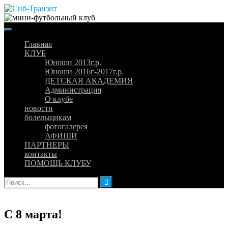
Skip
to
content
Главная
КЛУБ
Юноши 2013г.р.
Юноши 2016г-2017г.р.
ДЕТСКАЯ АКАДЕМИЯ
Администрация
О клубе
новости
болельщикам
фотогалерея
АФИШИ
ПАРТНЕРЫ
контакты
ПОМОЩЬ КЛУБУ
Найти:
С 8 марта!