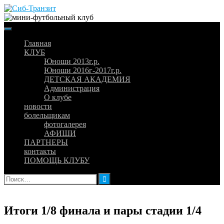
Skip
to
content
Главная
КЛУБ
Юноши 2013г.р.
Юноши 2016г-2017г.р.
ДЕТСКАЯ АКАДЕМИЯ
Администрация
О клубе
новости
болельщикам
фотогалерея
АФИШИ
ПАРТНЕРЫ
контакты
ПОМОЩЬ КЛУБУ
Найти:
Итоги 1/8 финала и пары стадии 1/4