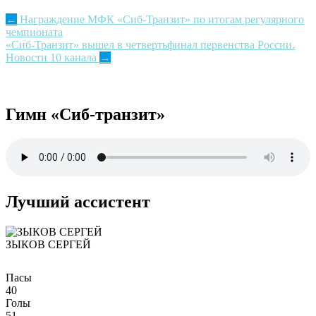
Post
←
Награждение МФК «Сиб-Транзит» по итогам регулярного
чемпионата
navigation
«Сиб-Транзит» вышел в четвертьфинал первенства России.
Новости 10 канала
→
Гимн «Сиб-транзит»
Лучший ассистент
ЗЫКОВ СЕРГЕЙ
Пасы
40
Голы
51