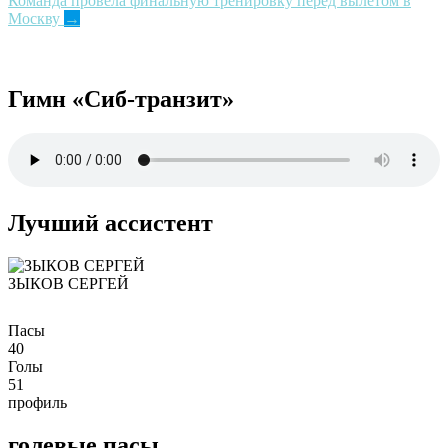
Команда провела финальную тренировку перед вылетом в
navigation
Москву
→
Гимн «Сиб-транзит»
Лучший ассистент
ЗЫКОВ СЕРГЕЙ
Пасы
40
Голы
51
профиль
голевые пасы