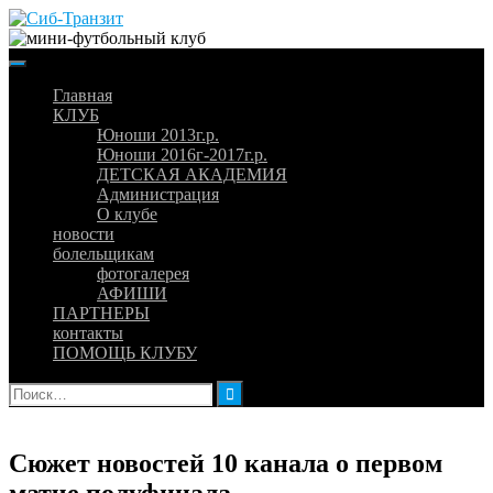
Skip
to
content
Главная
КЛУБ
Юноши 2013г.р.
Юноши 2016г-2017г.р.
ДЕТСКАЯ АКАДЕМИЯ
Администрация
О клубе
новости
болельщикам
фотогалерея
АФИШИ
ПАРТНЕРЫ
контакты
ПОМОЩЬ КЛУБУ
Найти:
Сюжет новостей 10 канала о первом
матче полуфинала