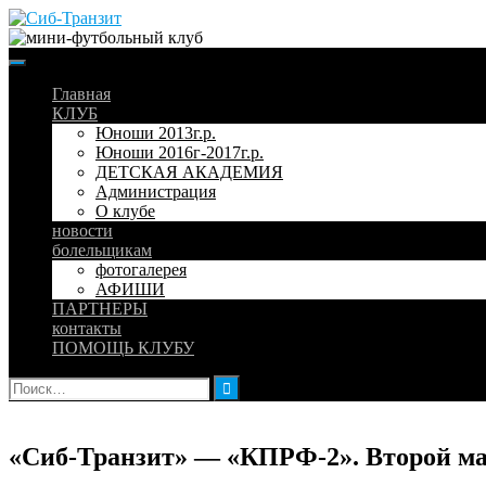
Skip
to
content
Главная
КЛУБ
Юноши 2013г.р.
Юноши 2016г-2017г.р.
ДЕТСКАЯ АКАДЕМИЯ
Администрация
О клубе
новости
болельщикам
фотогалерея
АФИШИ
ПАРТНЕРЫ
контакты
ПОМОЩЬ КЛУБУ
Найти:
«Сиб-Транзит» — «КПРФ-2». Второй м