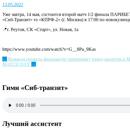
13.05.2022
Уже завтра, 14 мая, состоится второй матч 1/2 финала ПАРИБ
«Сиб-Транзит» vs «КПРФ-2» (г. Москва) в 17:00 по новокузн
📍г. Реутов, СК «Старт», ул. Новая, 1а
https://www.youtube.com/watch?v=G__8Pa_9Kas
Post
←
Команда провела финальную тренировку перед вылетом в М
MATCH DAY
→
navigation
Гимн «Сиб-транзит»
Лучший ассистент