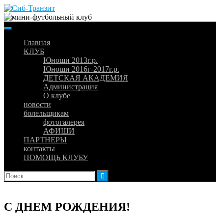
Skip
to
content
Главная
КЛУБ
Юноши 2013г.р.
Юноши 2016г-2017г.р.
ДЕТСКАЯ АКАДЕМИЯ
Администрация
О клубе
новости
болельщикам
фотогалерея
АФИШИ
ПАРТНЕРЫ
контакты
ПОМОЩЬ КЛУБУ
Найти:
С ДНЕМ РОЖДЕНИЯ!