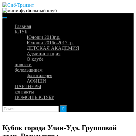
Skip
to
content
Главная
КЛУБ
Юноши 2013г.р.
Юноши 2016г-2017г.р.
ДЕТСКАЯ АКАДЕМИЯ
Администрация
О клубе
новости
болельщикам
фотогалерея
АФИШИ
ПАРТНЕРЫ
контакты
ПОМОЩЬ КЛУБУ
Найти:
Кубок города Улан-Удэ. Групповой
этап. Результаты