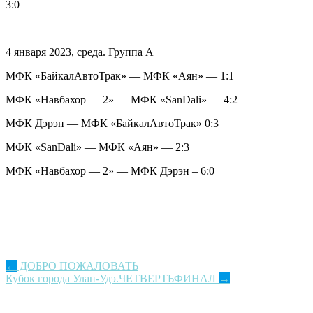
3:0
4 января 2023, среда. Группа A
МФК «БайкалАвтоТрак» — МФК «Аян» — 1:1
МФК «Навбахор — 2» — МФК «SanDali» — 4:2
МФК Дэрэн — МФК «БайкалАвтоТрак» 0:3
МФК «SanDali» — МФК «Аян» — 2:3
МФК «Навбахор — 2» — МФК Дэрэн – 6:0
Post
←
ДОБРО ПОЖАЛОВАТЬ
Кубок города Улан-Удэ.ЧЕТВЕРТЬФИНАЛ
→
navigation