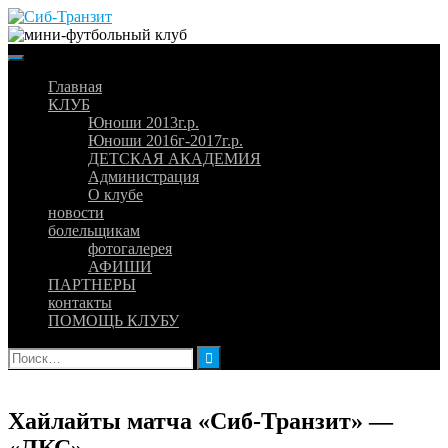
Skip
to
content
Главная
КЛУБ
Юноши 2013г.р.
Юноши 2016г-2017г.р.
ДЕТСКАЯ АКАДЕМИЯ
Администрация
О клубе
новости
болельщикам
фотогалерея
АФИШИ
ПАРТНЕРЫ
контакты
ПОМОЩЬ КЛУБУ
Найти:
Хайлайты матча «Сиб-Транзит» —
«ЛКС»