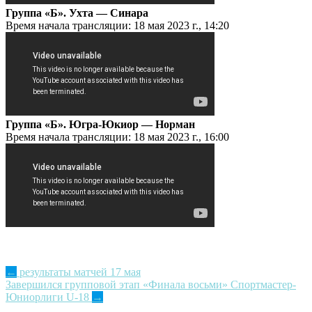
Группа «Б». Ухта — Синара
Время начала трансляции: 18 мая 2023 г., 14:20
Группа «Б». Югра-Юкиор — Норман
Время начала трансляции: 18 мая 2023 г., 16:00
Post
←
результаты матчей 17 мая
Завершился групповой этап «Финала восьми» Спортмастер-
navigation
Юниорлиги U-18
→