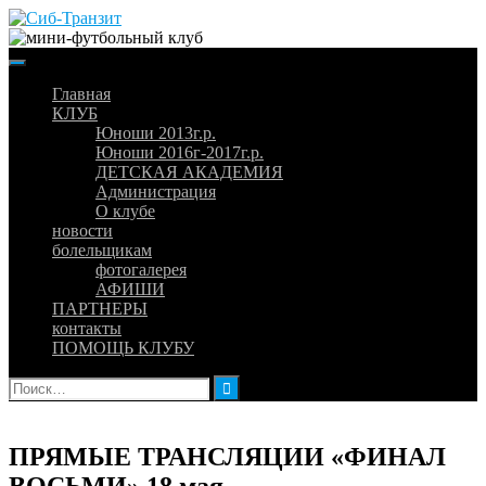
Skip
to
content
Главная
КЛУБ
Юноши 2013г.р.
Юноши 2016г-2017г.р.
ДЕТСКАЯ АКАДЕМИЯ
Администрация
О клубе
новости
болельщикам
фотогалерея
АФИШИ
ПАРТНЕРЫ
контакты
ПОМОЩЬ КЛУБУ
Найти:
ПРЯМЫЕ ТРАНСЛЯЦИИ «ФИНАЛ
ВОСЬМИ» 18 мая