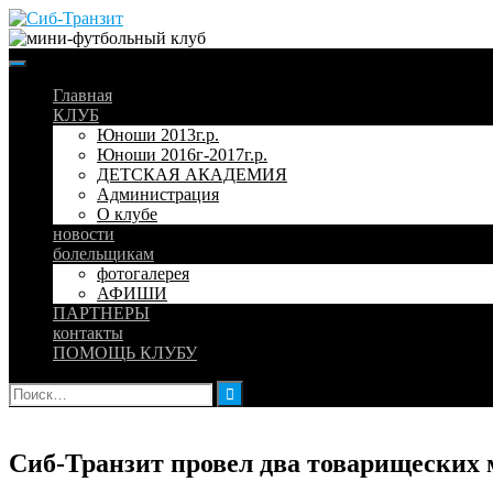
Skip
to
content
Главная
КЛУБ
Юноши 2013г.р.
Юноши 2016г-2017г.р.
ДЕТСКАЯ АКАДЕМИЯ
Администрация
О клубе
новости
болельщикам
фотогалерея
АФИШИ
ПАРТНЕРЫ
контакты
ПОМОЩЬ КЛУБУ
Найти:
Сиб-Транзит провел два товарищеских 