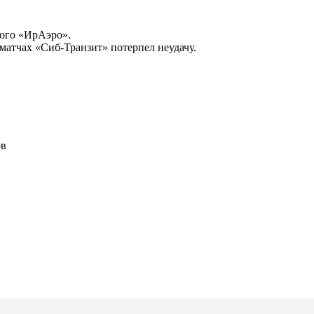
кого «ИрАэро».
матчах «Сиб-Транзит» потерпел неудачу.
ов