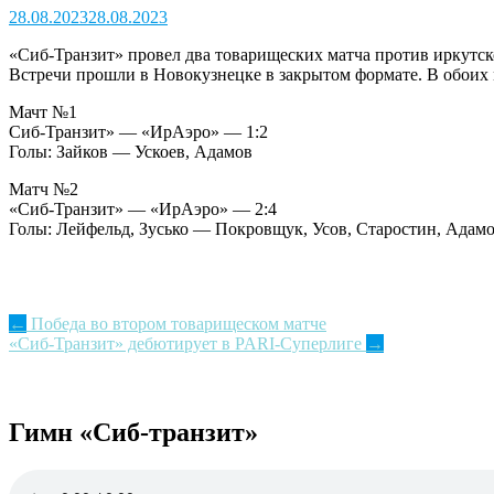
28.08.2023
28.08.2023
«Сиб-Транзит» провел два товарищеских матча против иркутс
Встречи прошли в Новокузнецке в закрытом формате. В обоих 
Мачт №1
Сиб-Транзит» — «ИрАэро» — 1:2
Голы: Зайков — Ускоев, Адамов
Матч №2
«Сиб-Транзит» — «ИрАэро» — 2:4
Голы: Лейфельд, Зусько — Покровщук, Усов, Старостин, Адам
Post
←
Победа во втором товарищеском матче
«Сиб-Транзит» дебютирует в PARI-Суперлиге
→
navigation
Гимн «Сиб-транзит»