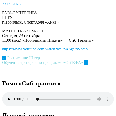
23.09.2023
PARI-СУПЕРЛИГА
III ТУР
г.Норильск, СпортХолл «Айка»
MATCH DAY/ I МАТЧ
Сегодня, 23 сентября
11:00 (мск) «Норильский Никель» — Сиб-Транзит»
https://www.youtube.com/watch?v=5pXSgSrWbYY
Post
←
Расписание III тур
Обучение тренеров по программе «С-УЕФА»
→
navigation
Гимн «Сиб-транзит»
Лучший ассистент