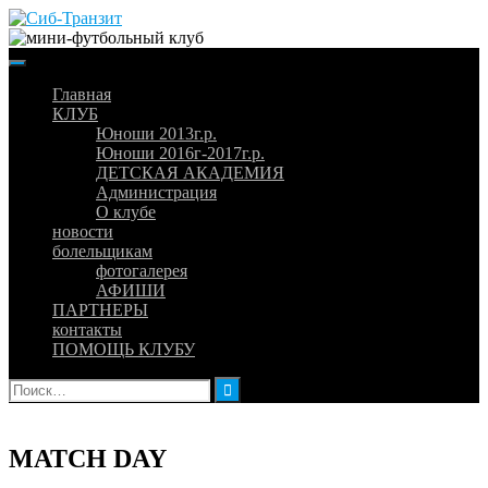
Skip
to
content
Главная
КЛУБ
Юноши 2013г.р.
Юноши 2016г-2017г.р.
ДЕТСКАЯ АКАДЕМИЯ
Администрация
О клубе
новости
болельщикам
фотогалерея
АФИШИ
ПАРТНЕРЫ
контакты
ПОМОЩЬ КЛУБУ
Найти:
MATCH DAY