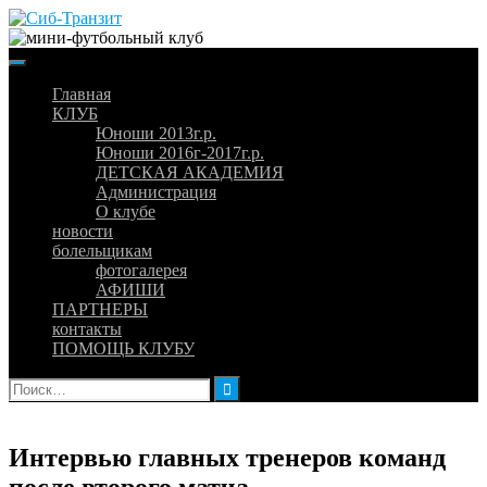
Skip
to
content
Главная
КЛУБ
Юноши 2013г.р.
Юноши 2016г-2017г.р.
ДЕТСКАЯ АКАДЕМИЯ
Администрация
О клубе
новости
болельщикам
фотогалерея
АФИШИ
ПАРТНЕРЫ
контакты
ПОМОЩЬ КЛУБУ
Найти:
Интервью главных тренеров команд
после второго матча