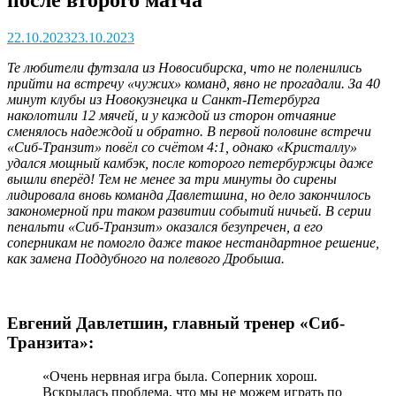
22.10.2023
23.10.2023
Те любители футзала из Новосибирска, что не поленились
прийти на встречу «чужих» команд, явно не прогадали. За 40
минут клубы из Новокузнецка и Санкт-Петербурга
наколотили 12 мячей, и у каждой из сторон отчаяние
сменялось надеждой и обратно. В первой половине встречи
«Сиб-Транзит» повёл со счётом 4:1, однако «Кристаллу»
удался мощный камбэк, после которого петербуржцы даже
вышли вперёд! Тем не менее за три минуты до сирены
лидировала вновь команда Давлетшина, но дело закончилось
закономерной при таком развитии событий ничьей. В серии
пенальти «Сиб-Транзит» оказался безупречен, а его
соперникам не помогло даже такое нестандартное решение,
как замена Поддубного на полевого Дробыша.
Евгений Давлетшин, главный тренер «Сиб-
Транзита»:
«Очень нервная игра была. Соперник хорош.
Вскрылась проблема, что мы не можем играть по