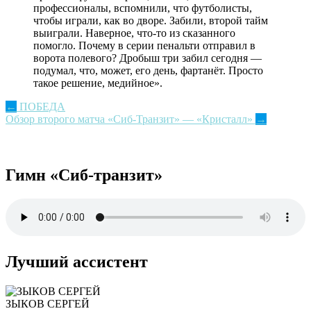
профессионалы, вспомнили, что футболисты,
чтобы играли, как во дворе. Забили, второй тайм
выиграли.
Н
аверно
е
, что-то из сказанного
помогло.
Почему в серии пенальти отправил в
ворота полевого? Дробыш три забил сегодня —
подумал, что, может, его день, фартанёт. Просто
такое решение, медийное
».
Post
←
ПОБЕДА
Обзор второго матча «Сиб-Транзит» — «Кристалл»
→
navigation
Гимн «Сиб-транзит»
Лучший ассистент
ЗЫКОВ СЕРГЕЙ