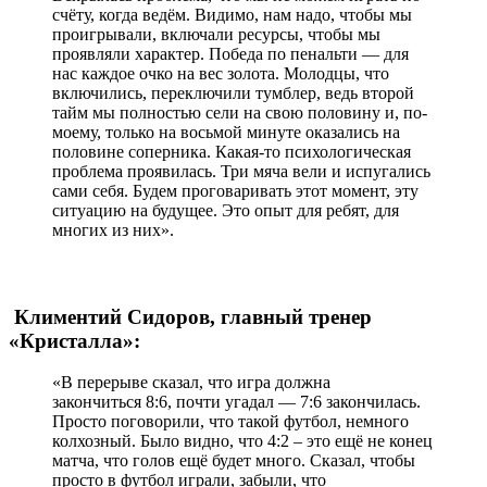
сч
ё
ту, когда вед
ё
м.
В
идимо, нам надо, чтобы мы
проигрывали, включали ресурсы, чтобы мы
проявляли характер. Победа по пенальти — для
нас каждое очко на вес золота. Молодцы, что
включились, переключили тумблер, ведь второй
тайм мы полностью сели на свою половину и, по-
моему, только на восьмой минуте оказались на
половине соперника. Какая-то психологическая
проблема проявилась. Три мяча вели и испугались
сами себя. Будем проговаривать этот момент, эту
ситуацию на будущее. Это опыт для ребят, для
многих из них
».
Климентий Сидоров, главный тренер
«Кристалла»:
«
В перерыве
сказал, что
игра должна
закончиться
8:6, почти угадал — 7:6 закончилась.
Просто поговорили, что такой футбол, немного
колхозный. Было видно, что 4:2 – это ещ
ё
не конец
матча, что голов ещ
ё
будет много. Сказал, чтобы
просто в футбол играли, забыли, что