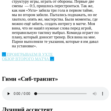
структуру игры, играть от обороны. Первые две
смены — 0:3, пришлось перестроиться. Так же,
как нам «Ухта» забила три гола в первом тайме,
мы во втором забили. Пытались поднажать, но не
хватило, опять же, мастерства. Были моменты, где
можно ещё забить, создать интригу в матче. Моя
вина, что не нашёл нужные слова перед игрой,
неправильную тактику выбрал. Команда играет по
плану, который доносит тренер. Вся вина на мне.
Парни выполняли те указания, которые я им давал
на установке».
Post
←
ПРОИГРЫВАЕМ В УХТЕ
ОБЗОР ВТОРОГО МАТЧА
→
navigation
Гимн «Сиб-транзит»
Лучший ассистент