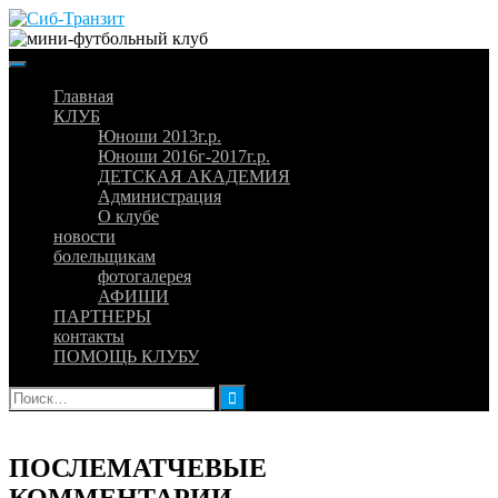
Skip
to
content
Главная
КЛУБ
Юноши 2013г.р.
Юноши 2016г-2017г.р.
ДЕТСКАЯ АКАДЕМИЯ
Администрация
О клубе
новости
болельщикам
фотогалерея
АФИШИ
ПАРТНЕРЫ
контакты
ПОМОЩЬ КЛУБУ
Найти:
ПОСЛЕМАТЧЕВЫЕ
КОММЕНТАРИИ