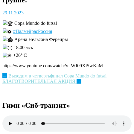
29.11.2023
Copa Mundo do futsal
#ПалмейрасРоссия
Арена Нельсона Ферейры
18:00 мск
+26° С
https://www.youtube.com/watch?v=WJ09XiSwKaM
Post
←
Выходим в четвертьфинал Copa Mundo do futsal
БЛАГОТВОРИТЕЛЬНАЯ АКЦИЯ
→
navigation
Гимн «Сиб-транзит»