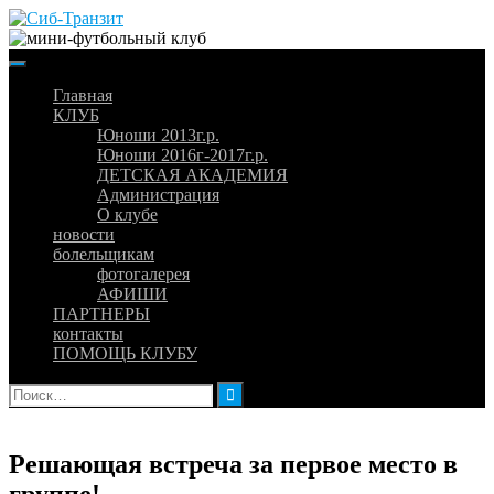
Skip
to
content
Главная
КЛУБ
Юноши 2013г.р.
Юноши 2016г-2017г.р.
ДЕТСКАЯ АКАДЕМИЯ
Администрация
О клубе
новости
болельщикам
фотогалерея
АФИШИ
ПАРТНЕРЫ
контакты
ПОМОЩЬ КЛУБУ
Найти:
Решающая встреча за первое место в
группе!