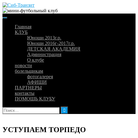
Skip
to
content
Главная
КЛУБ
Юноши 2013г.р.
Юноши 2016г-2017г.р.
ДЕТСКАЯ АКАДЕМИЯ
Администрация
О клубе
новости
болельщикам
фотогалерея
АФИШИ
ПАРТНЕРЫ
контакты
ПОМОЩЬ КЛУБУ
Найти:
УСТУПАЕМ ТОРПЕДО