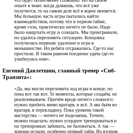
что будет более-менее спокойно. Но на своём
опыте я знаю: когда думаешь, что всё уже
получится, то на самом деле всё в корне меняется.
Мы большую часть игры пытались найти
взаимодействия, потому что в первом тайме,
кроме гола, практически ничего не было. Надо
было нащупать игру и созидать. Мы проигрывали,
но удалось переломить ситуацию. Концовка
получилась нервная: удаление и игра в
меньшинстве. Но ребята отсражались. Где-то нас
простили. В таком равном поединке удача где-то
улыбнулась нам».
Евгений Давлетшин, главный тренер «Сиб-
Транзита»:
«Да, мы могли переломить ход игры в конце, но
пока вот так вот. Те моменты, которые создаём, не
реализовываем. Причём вроде ничего сложного:
нужно пробить мимо вратаря, и всё. А мы бьём во
вратаря, в перекладину. Пока уровень такой
мастерства — ничего не поделаешь. Точнее,
можно поделать: нужно усерднее тренироваться и
на тренировках забивать, не баловаться. А так —
хорошо играли, особенно первый тайм. Во втором