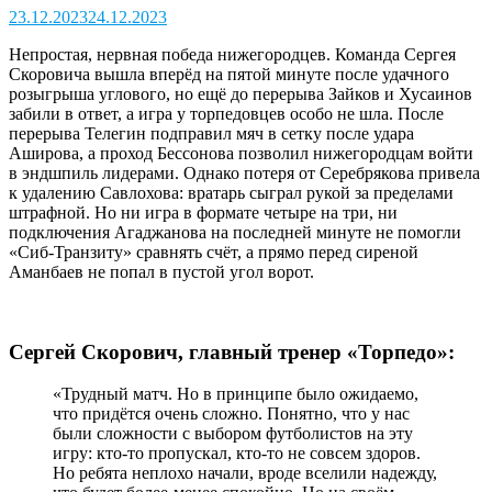
23.12.2023
24.12.2023
Непростая, нервная победа нижегородцев. Команда Сергея
Скоровича вышла вперёд на пятой минуте после удачного
розыгрыша углового, но ещё до перерыва Зайков и Хусаинов
забили в ответ, а игра у торпедовцев особо не шла. После
перерыва Телегин подправил мяч в сетку после удара
Аширова, а проход Бессонова позволил нижегородцам войти
в эндшпиль лидерами. Однако потеря от Серебрякова привела
к удалению Савлохова: вратарь сыграл рукой за пределами
штрафной. Но ни игра в формате четыре на три, ни
подключения Агаджанова на последней минуте не помогли
«Сиб-Транзиту» сравнять счёт, а прямо перед сиреной
Аманбаев не попал в пустой угол ворот.
Сергей Скорович, главный тренер «Торпедо»:
«Трудный матч. Но в принципе было ожидаемо,
что придётся очень сложно. Понятно, что у нас
были сложности с выбором футболистов на эту
игру: кто-то пропускал, кто-то не совсем здоров.
Но ребята неплохо начали, вроде вселили надежду,