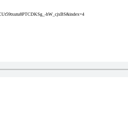
HCUt59txutu8PTCDKSg_-hW_cjxBS&index=4