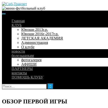
Skip
to
content
Главная
КЛУБ
Юноши 2013г.р.
Юноши 2016г-2017г.р.
ДЕТСКАЯ АКАДЕМИЯ
Администрация
О клубе
новости
болельщикам
фотогалерея
АФИШИ
ПАРТНЕРЫ
контакты
ПОМОЩЬ КЛУБУ
Найти:
ОБЗОР ПЕРВОЙ ИГРЫ