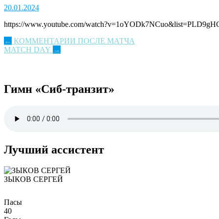
20.01.2024
https://www.youtube.com/watch?v=1oYODk7NCuo&list=PLD9g
Post
←
КОММЕНТАРИИ ПОСЛЕ МАТЧА
MATCH DAY
→
navigation
Гимн «Сиб-транзит»
Лучший ассистент
ЗЫКОВ СЕРГЕЙ
Пасы
40