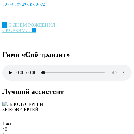
22.03.2024
23.03.2024
Post
←
С ДНЕМ РОЖДЕНИЯ
СКОРБИМ…
→
navigation
Гимн «Сиб-транзит»
Лучший ассистент
ЗЫКОВ СЕРГЕЙ
Пасы
40