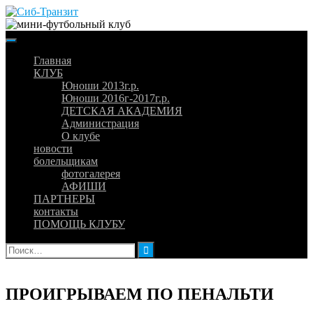
Skip
to
content
Главная
КЛУБ
Юноши 2013г.р.
Юноши 2016г-2017г.р.
ДЕТСКАЯ АКАДЕМИЯ
Администрация
О клубе
новости
болельщикам
фотогалерея
АФИШИ
ПАРТНЕРЫ
контакты
ПОМОЩЬ КЛУБУ
Найти:
ПРОИГРЫВАЕМ ПО ПЕНАЛЬТИ