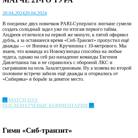
20.04.2024
20.04.2024
В поединке двух новичков PARI-Суперлиги липчане сумели
создать солидный задел уже по итогам первого тайма.
Андреев отличился на первой же минуте, к пятой оформил
дубль, а за оставшееся время «Сиб-Транзит» пропустил ещё
дважды — от Янника и от Кручинина с 10-метрового. Мы
знаем, что команда из Новокузнецка способна на любые
чудеса, однако на сей раз нападение команды Евгения
Давлетшина так и не справилось с обороной ЛКС и
сыгравшим на ноль Залалетдиновым. Ну а хозяева во второй
половине встречи забили ещё дважды и оторвались от
«Сибиряка» в борьбе за девятое место.
Post
←
MATCH DAY
ПОСЛЕМАТЧЕВЫЕ КОММЕНТАРИИ
→
navigation
Гимн «Сиб-транзит»