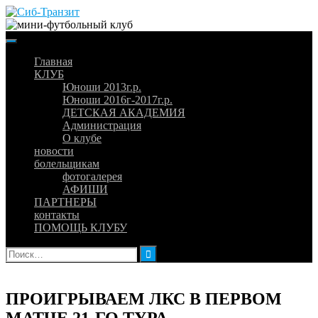
Skip
to
content
Главная
КЛУБ
Юноши 2013г.р.
Юноши 2016г-2017г.р.
ДЕТСКАЯ АКАДЕМИЯ
Администрация
О клубе
новости
болельщикам
фотогалерея
АФИШИ
ПАРТНЕРЫ
контакты
ПОМОЩЬ КЛУБУ
Найти:
ПРОИГРЫВАЕМ ЛКС В ПЕРВОМ
МАТЧЕ 21-ГО ТУРА