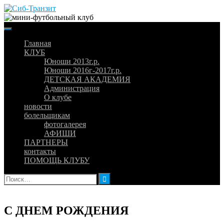
Skip
to
content
Главная
КЛУБ
Юноши 2013г.р.
Юноши 2016г-2017г.р.
ДЕТСКАЯ АКАДЕМИЯ
Администрация
О клубе
новости
болельщикам
фотогалерея
АФИШИ
ПАРТНЕРЫ
контакты
ПОМОЩЬ КЛУБУ
Найти:
С ДНЕМ РОЖДЕНИЯ