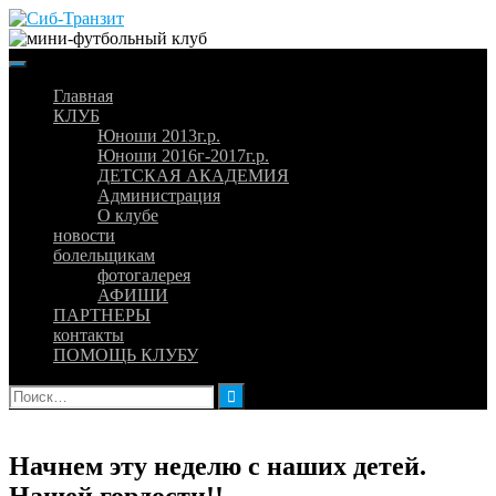
Skip
to
content
Главная
КЛУБ
Юноши 2013г.р.
Юноши 2016г-2017г.р.
ДЕТСКАЯ АКАДЕМИЯ
Администрация
О клубе
новости
болельщикам
фотогалерея
АФИШИ
ПАРТНЕРЫ
контакты
ПОМОЩЬ КЛУБУ
Найти:
Начнем эту неделю с наших детей.
Нашей гордости!!