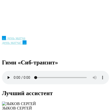
Post
←
день матча
день матча!
→
navigation
Гимн «Сиб-транзит»
Лучший ассистент
ЗЫКОВ СЕРГЕЙ