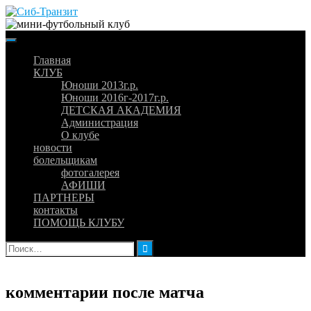
Skip
to
content
Главная
КЛУБ
Юноши 2013г.р.
Юноши 2016г-2017г.р.
ДЕТСКАЯ АКАДЕМИЯ
Администрация
О клубе
новости
болельщикам
фотогалерея
АФИШИ
ПАРТНЕРЫ
контакты
ПОМОЩЬ КЛУБУ
Найти:
комментарии после матча