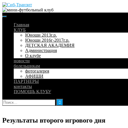
Skip
to
content
Главная
КЛУБ
Юноши 2013г.р.
Юноши 2016г-2017г.р.
ДЕТСКАЯ АКАДЕМИЯ
Администрация
О клубе
новости
болельщикам
фотогалерея
АФИШИ
ПАРТНЕРЫ
контакты
ПОМОЩЬ КЛУБУ
Найти:
Результаты второго игрового дня