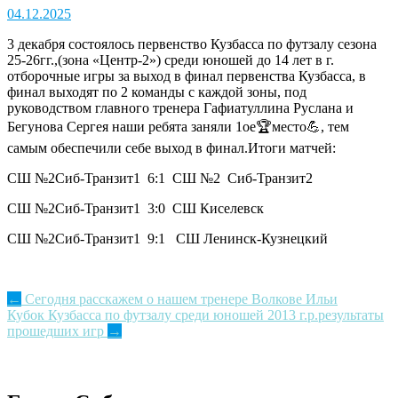
04.12.2025
3 декабря состоялось первенство Кузбасса по футзалу сезона
25-26гг.,(зона «Центр-2») среди юношей до 14 лет в г.
отборочные игры за выход в финал первенства Кузбасса, в
финал выходят по 2 команды с каждой зоны, под
руководством главного тренера Гафиатуллина Руслана и
Бегунова Сергея наши ребята заняли 1ое🏆место💪, тем
самым обеспечили себе выход в финал.Итоги матчей:
СШ №2Сиб-Транзит1 6:1 СШ №2 Сиб-Транзит2
СШ №2Сиб-Транзит1 3:0 СШ Киселевск
СШ №2Сиб-Транзит1 9:1 СШ Ленинск-Кузнецкий
Post
←
Сегодня расскажем о нашем тренере Волкове Ильи
Кубок Кузбасса по футзалу среди юношей 2013 г.р.результаты
navigation
прошедших игр
→