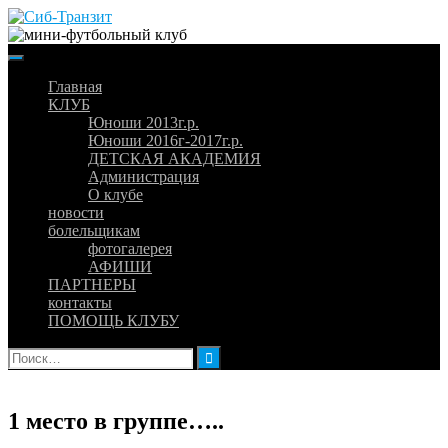
Skip
to
content
Главная
КЛУБ
Юноши 2013г.р.
Юноши 2016г-2017г.р.
ДЕТСКАЯ АКАДЕМИЯ
Администрация
О клубе
новости
болельщикам
фотогалерея
АФИШИ
ПАРТНЕРЫ
контакты
ПОМОЩЬ КЛУБУ
Найти:
1 место в группе…..