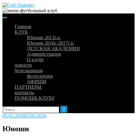
Skip
to
content
Главная
КЛУБ
Юноши 2013г.р.
Юноши 2016г-2017г.р.
ДЕТСКАЯ АКАДЕМИЯ
Администрация
О клубе
новости
болельщикам
фотогалерея
АФИШИ
ПАРТНЕРЫ
контакты
ПОМОЩЬ КЛУБУ
Найти:
05.02.2026
05.02.2026
Юноши