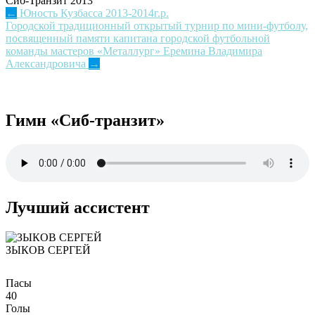
Сиб-Транзит 2013
Post
←
Юность Кузбасса 2013-2014г.р.
Городской традиционный открытый турнир по мини-футболу,
navigation
посвященный памяти капитана городской футбольной
команды мастеров «Металлург» Еремина Владимира
Александровича
→
Гимн «Сиб-транзит»
Лучший ассистент
ЗЫКОВ СЕРГЕЙ
Пасы
40
Голы