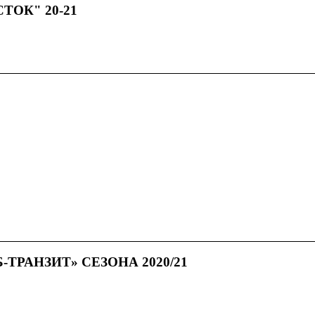
ОК" 20-21
 1 и 2 место…
Берем 1 место на финале первенства 
Берем золото….
Берём серебро на кубке Кузбасса с
ппе
Кубок Кузбасса по футзалу среди юношей 2013 
РАНЗИТ» СЕЗОНА 2020/21