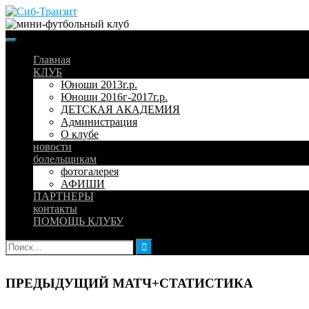
Skip
to
content
Главная
КЛУБ
Юноши 2013г.р.
Юноши 2016г-2017г.р.
ДЕТСКАЯ АКАДЕМИЯ
Администрация
О клубе
новости
болельщикам
фотогалерея
АФИШИ
ПАРТНЕРЫ
контакты
ПОМОЩЬ КЛУБУ
Найти:
ПРЕДЫДУЩИЙ МАТЧ+СТАТИСТИКА