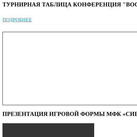
ТУРНИРНАЯ ТАБЛИЦА КОНФЕРЕНЦИЯ "ВОСТ
ПОДРОБНЕЕ
Новости
фестиваль по мини-футболу памяти Еремина
Есть
С юбилеем Сергей Петрович «50»
Берем серебро…
Юноши 2014г.р занимают 1 место в своей подгру
ПРЕЗЕНТАЦИЯ ИГРОВОЙ ФОРМЫ МФК «СИБ-Т