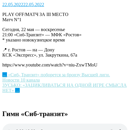
22.05.2022
22.05.2022
PLAY OFF/МАТЧ ЗА III МЕСТО
Матч N°1
Сегодня, 22 мая — воскресенье
21:00 «Сиб-Транзит» — МФК «Ростов»
* указано новокузнецкое время
📍 г. Ростов — на — Дону
КСК «Экспресс», ул. Закруткина, 67а
https://www.youtube.com/watch?v=niu-ZxwTMoU
Post
←
«Сиб- Транзит» поборется за бронзу Высшей лиги.
Новости 10 канала
navigation
ЗУСЬКО: «ЗАЦИКЛИВАТЬСЯ НА ОДНОЙ ИГРЕ СМЫСЛА
НЕТ»
→
Гимн «Сиб-транзит»