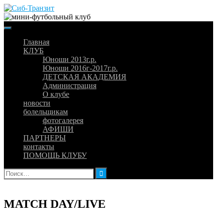
Skip
to
content
Главная
КЛУБ
Юноши 2013г.р.
Юноши 2016г-2017г.р.
ДЕТСКАЯ АКАДЕМИЯ
Администрация
О клубе
новости
болельщикам
фотогалерея
АФИШИ
ПАРТНЕРЫ
контакты
ПОМОЩЬ КЛУБУ
Найти:
MATCH DAY/LIVE