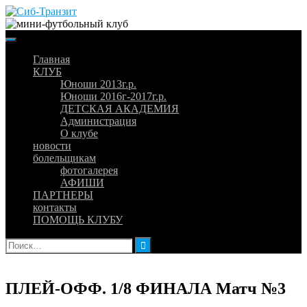
Skip
to
content
Главная
КЛУБ
Юноши 2013г.р.
Юноши 2016г-2017г.р.
ДЕТСКАЯ АКАДЕМИЯ
Администрация
О клубе
новости
болельщикам
фотогалерея
АФИШИ
ПАРТНЕРЫ
контакты
ПОМОЩЬ КЛУБУ
Найти:
ПЛЕЙ-ОФФ. 1/8 ФИНАЛА Матч №3