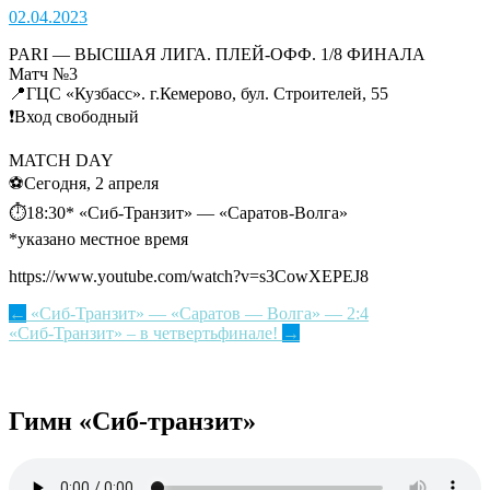
02.04.2023
PARI — ВЫСШАЯ ЛИГА. ПЛЕЙ-ОФФ. 1/8 ФИНАЛА
Матч №3
📍ГЦС «Кузбасс». г.Кемерово, бул. Строителей, 55
❗Вход свободный
MATCH DAY
⚽Сегодня, 2 апреля
⏱18:30* «Сиб-Транзит» — «Саратов-Волга»
*указано местное время
https://www.youtube.com/watch?v=s3CowXEPEJ8
Post
←
«Сиб-Транзит» — «Саратов — Волга» — 2:4
«Сиб-Транзит» – в четвертьфинале!
→
navigation
Гимн «Сиб-транзит»